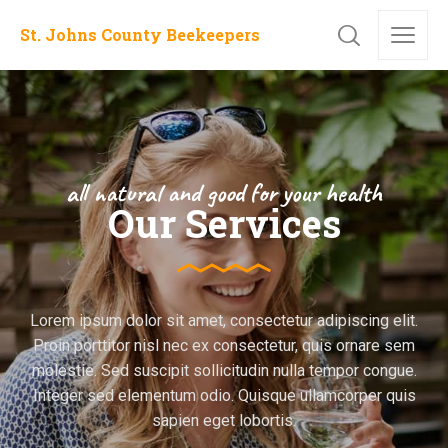
St. Johns County Beekeepers
all natural and good for your health
Our Services
Lorem ipsum dolor sit amet, consectetur adipiscing elit.
Proin porttitor nisl nec ex consectetur, quis ornare sem
molestie. Sed suscipit sollicitudin nulla tempor congue.
Integer sed elementum odio. Quisque ullamcorper quis
sapien eget lobortis.