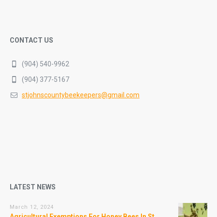
CONTACT US
(904) 540-9962
(904) 377-5167
stjohnscountybeekeepers@gmail.com
LATEST NEWS
March 12, 2024
Agricultural Exemptions For Honey Bees In St.