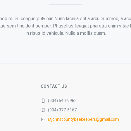
od mi eu congue pulvinar. Nunc lacinia elit a arcu euismod, a ac
tae sem tincidunt semper. Phasellus feugiat pharetra enim vitae b
in risus id vehicula. Nulla a mollis quam.
CONTACT US
(904) 540-9962
(904) 377-5167
stjohnscountybeekeepers@gmail.com