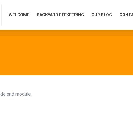
WELCOME
BACKYARD BEEKEEPING
OUR BLOG
CONTA
WELCOME
BACKYARD BEEKEEPING
OUR BLOG
CONTA
ode and module.