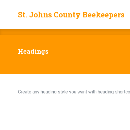
St. Johns County Beekeepers
St. Johns County Beekeepers
Headings
Create any heading style you want with heading shortc