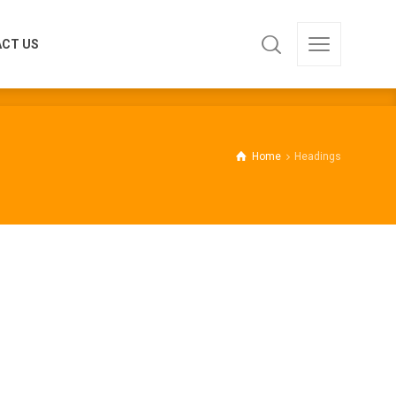
CT US
CT US
Home
Headings