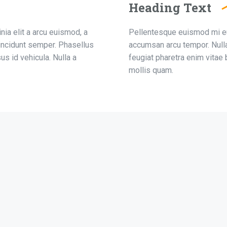
Heading Text
ia elit a arcu euismod, a
Pellentesque euismod mi eu 
incidunt semper. Phasellus
accumsan arcu tempor. Null
us id vehicula. Nulla a
feugiat pharetra enim vitae b
mollis quam.