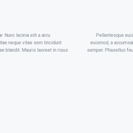
 Nunc lacinia elit a arcu
Pellentesque euis
tae neque vitae sem tincidunt
euismod, a accumsan
e blandit. Mauris laoreet in risus
semper. Phasellus feug