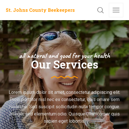
St. Johns County Beekeepers
all natural and good for your health
Our Services
Lorem ipsum dolor sit amet, consectetur adipiscing elit.
Proin porttitor nisl nec ex consectetur, quis ornare sem
molestie. Sed suscipit sollicitudin nulla tempor congue.
Integer sed elementum odio. Quisque ullamcorper quis
sapien eget lobortis.